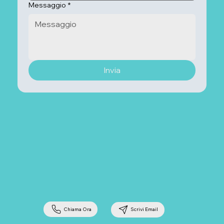
Messaggio
*
Invia
Chiama Ora
Scrivi Email